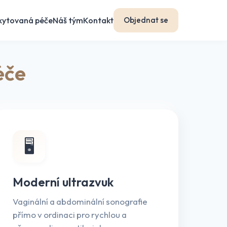
kytovaná péče
Náš tým
Kontakt
Objednat se
éče
🖥️
Moderní ultrazvuk
Vaginální a abdominální sonografie
přímo v ordinaci pro rychlou a