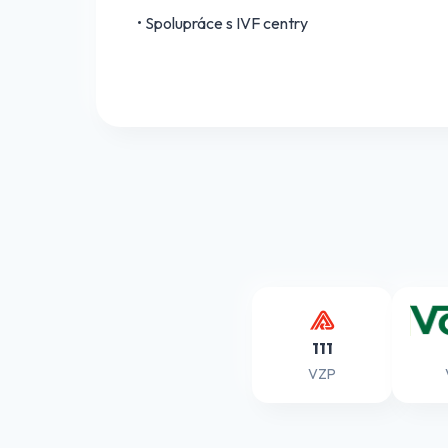
• Spolupráce s IVF centry
111
VZP