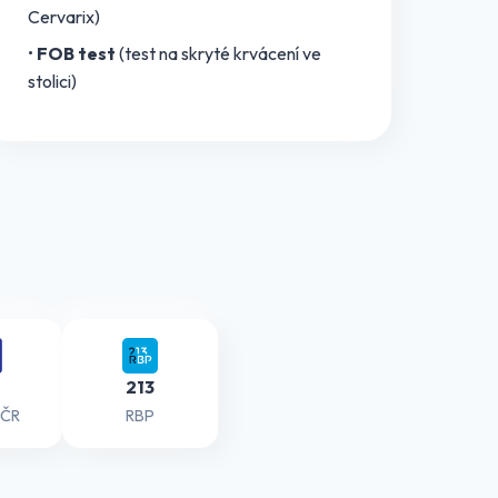
Cervarix)
•
FOB test
(test na skryté krvácení ve
stolici)
213
 ČR
RBP