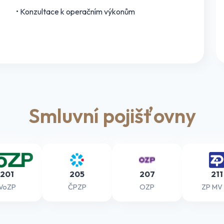
• Konzultace k operačním výkonům
Smluvní pojišťovny
201
205
207
211
VoZP
ČPZP
OZP
ZP MV