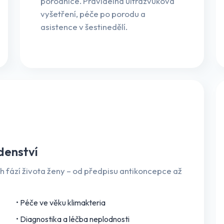
porodnice. Pravidelná ultrazvuková
vyšetření, péče po porodu a
asistence v šestinedělí.
denství
 fází života ženy – od předpisu antikoncepce až
• Péče ve věku klimakteria
• Diagnostika a léčba neplodnosti