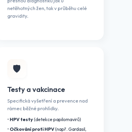
přesnou diagnostiku jak u
netěhotných žen, tak v průběhu celé
gravidity.
🛡️
Testy a vakcinace
Specifická vyšetření a prevence nad
rámec běžné prohlídky.
•
HPV testy
(detekce papilomavirů)
•
Očkování proti HPV
(např. Gardasil,